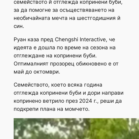
семейството й отглежда копринени буби,
за да помогне за осъществяването на
необичайната мечта на шестгодишния й
син.
Руан каза пред Chengshi Interactive, че
идеята е дошла по време на сезона на
отглеждане на копринени буби.
Оптималният прозорец обикновено е от
май до октомври.
Семейството, което всяка година
отглежда копринени буби и дори направи
копринено ветрило през 2024 г., реши да
подкрепи плана на момчето.