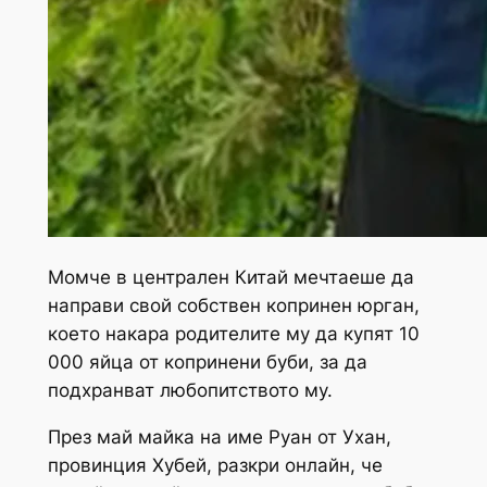
Момче в централен Китай мечтаеше да
направи свой собствен копринен юрган,
което накара родителите му да купят 10
000 яйца от копринени буби, за да
подхранват любопитството му.
През май майка на име Руан от Ухан,
провинция Хубей, разкри онлайн, че