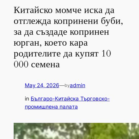
Китайско момче иска да
отглежда копринени буби,
за да създаде копринен
юрган, което кара
родителите да купят 10
000 семена
May 24, 2026
—
admin
by
in
Българо-Китайска Търговско-
промишлена палaта