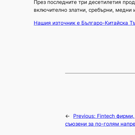
През последните три десетилетия проду
включително златни, сребърни, медни 
Нашия източник е Българо-Китайска Т
←
Previous:
Fintech фирми,
съюзени за по-голям напр