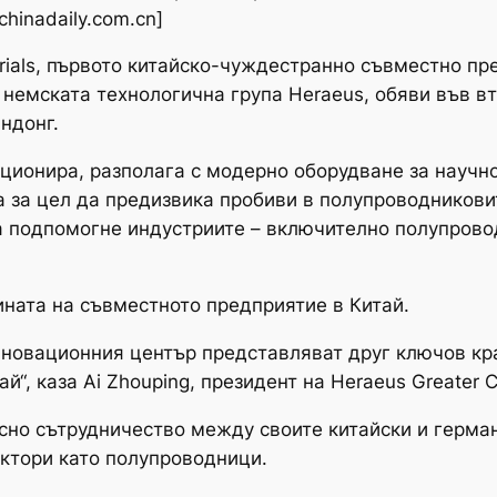
chinadaily.com.cn]
erials, първото китайско-чуждестранно съвместно п
 немската технологична група Heraeus, обяви във в
ндонг.
кционира, разполага с модерно оборудване за научн
а за цел да предизвика пробиви в полупроводников
а подпомогне индустриите – включително полупрово
ината на съвместното предприятие в Китай.
иновационния център представляват друг ключов кр
й“, каза Ai Zhouping, президент на Heraeus Greater C
сно сътрудничество между своите китайски и герма
ктори като полупроводници.