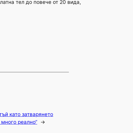
латна тел до повече от 20 вида,
тъй като затварянето
 много реално“
→