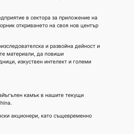
редприятие в сектора за приложение на
торник откриването на своя нов център
оизследователска и развойна дейност и
ите материали, да повиши
дници, изкуствен интелект и големи
айъгълен камък в нашите текущи
hina.
нски акционери, като същевременно