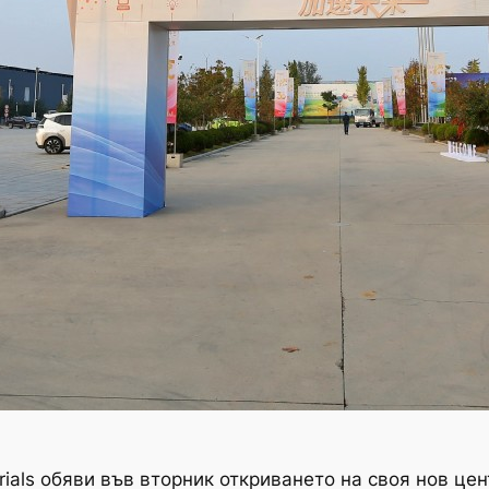
erials обяви във вторник откриването на своя нов це