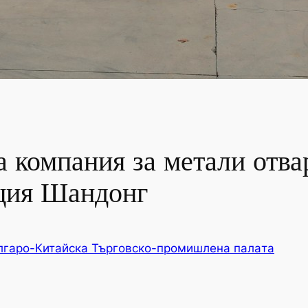
 компания за метали отва
ция Шандонг
лгаро-Китайска Търговско-промишлена палaта