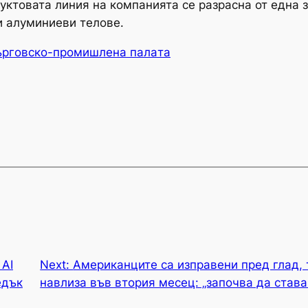
ктовата линия на компанията се разрасна от една з
и алуминиеви телове.
ърговско-промишлена палaта
 AI
Next:
Американците са изправени пред глад, 
едък
навлиза във втория месец: „започва да става