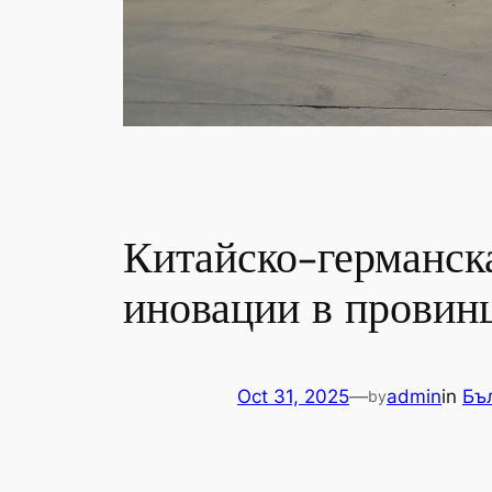
Китайско-германска
иновации в провин
Oct 31, 2025
—
admin
in
Бъ
by