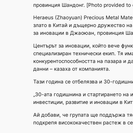
провинция Шандонг. [Photo provided to 
Heraeus (Zhaoyuan) Precious Metal Mat
злато в Китай и дъщерно дружество на
за иновации в Джаоюан, провинция Ша
Центърът за иновации, който вече фун
специализиран технически екип. Тя им
конкурентоспособността на пазара и д
данни – казаха от компанията.
Тази година се отбелязва и 30-годишн
„30-ата годишнина и стартирането на 
инвестиции, развитие и иновации в Кита
Ай добави, че групата ще поддържа тя
подкрепя висококачествен растеж в се