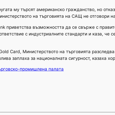
пругата му търсят американско гражданство, но отказ
Министерството на търговията на САЩ не отговори на
Link приветства възможността да се свърже с правит
ъответствие с индустриалните стандарти и каза, че 
ld Card, Министерството на търговията разследва T
ива заплаха за националната сигурност, казаха хор
ърговско-промишлена палaта