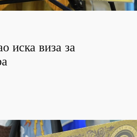
о иска виза за
ра