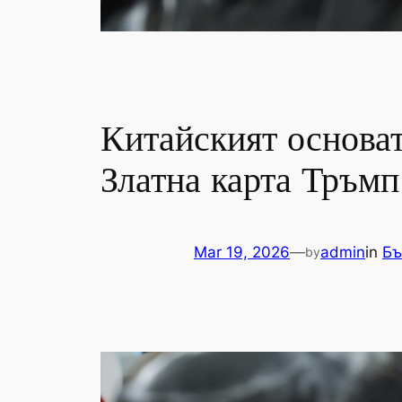
Китайският основа
Златна карта Тръмп
Mar 19, 2026
—
admin
in
Бъ
by