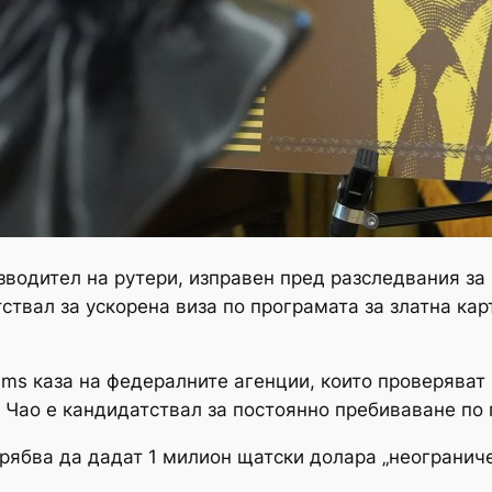
зводител на рутери, изправен пред разследвания за
твал за ускорена виза по програмата за златна карт
ems каза на федералните агенции, които проверяват 
Чао е кандидатствал за постоянно пребиваване по п
трябва да дадат 1 милион щатски долара „неогранич