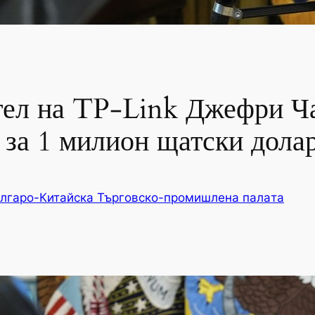
тел на TP-Link Джефри Ча
 за 1 милион щатски дола
лгаро-Китайска Търговско-промишлена палaта