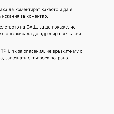
аха да коментират каквото и да е
 искания за коментар.
елството на САЩ, за да покаже, че
се е ангажирала да адресира всякакви
P-Link за опасения, че връзките му с
а, запознати с въпроса по-рано.