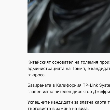
Китайският основател на големия прои
администрацията на Тръмп, е кандидатс
въпроса.
Базираната в Калифорния TP-Link Syst
главен изпълнителен директор Джефри 
Успешните кандидати за златна карта 
търговията в замяна на виза.