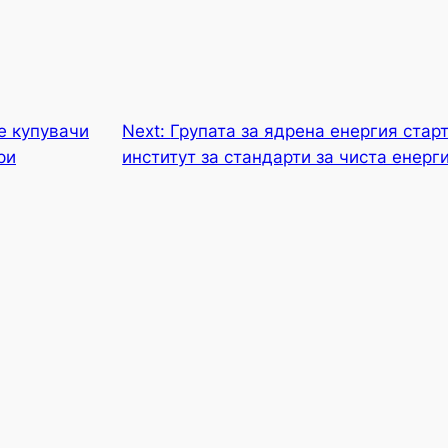
е купувачи
Next:
Групата за ядрена енергия стар
ри
институт за стандарти за чиста енерг