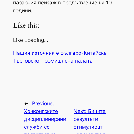
пазарния пейзаж в продължение на 10
години.
Like this:
Like Loading…
Нашия източник е Българо-Китайска
Търговско-промишлена палaта
←
Previous:
Хонконгските
Next:
Бичите
дисциплинирани
резултати
служби се
стимулират