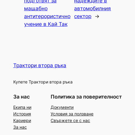
подготвят за
надеждите в
мащабно
автомобилния
антитерористично
сектор
→
учение в Кай Так
Трактори втора ръка
Купете Трактори втора ръка
За нас
Политика за поверителност
Екипа ни
Документи
История
Условия за ползване
Кариери
Свържете се с нас
За нас