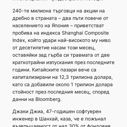
240-те милиона търговци на акции на
дребно в страната – два пъти повече от
населението на Япония – приветстват
пробива на индекса Shanghai Composite
Index, който удари най-високото му ниво
от десетилетие насам този месец,
оставяйки зад гърба си травмата от две
краткотрайни изпускания през последните
години. Китайските пазари вече са
капитализирани на 12,3 трилиона долара,
като са добавили около 1 трилион долара
стойност през последния месец, според
данни на Bloomberg.
Джаки Джиа, 47-годишен софтуерен
инженер в Шанхай, каза, че е пожънал
възвръщаемост от над 30% от фондовия