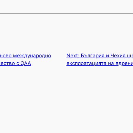
 ново международно
Next:
България и Чехия ще
чество с QAA
експлоатацията на ядрен