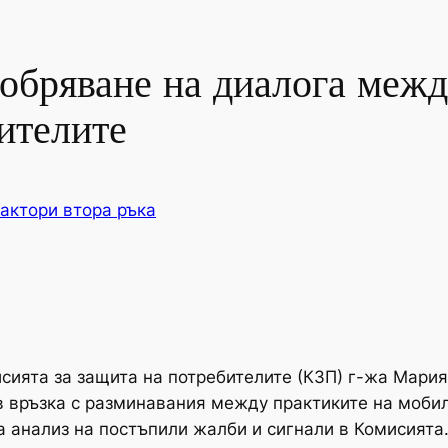
добряване на диалога меж
ителите
актори втора ръка
сията за защита на потребителите (КЗП) г-жа Мари
в връзка с разминавания между практиките на моби
а анализ на постъпили жалби и сигнали в Комисията