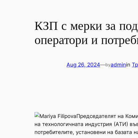
КЗП с мерки за по
оператори и потреб
Aug 26, 2024
—
admin
in
Тр
by
Председателят на Коми
на технологичната индустрия (АТИ) въ
потребителите, установени на базата н