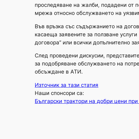
проследяване на жалби, подадени от по
мрежа относно обслужването на уязви
Във връзка със съдържанието на догов
касаеща заявените за ползване услуги 
договора” или всички допълнително зая
След проведени дискусии, представите
за подобряване обслужването на потреб
обсъждане в АТИ.
Източник за тази статия
Наши спонсори са:
Български трактори на добри цени при