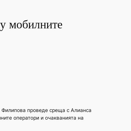
ду мобилните
я Филипова проведе среща с Алиансa
лните оператори и очакванията на
.