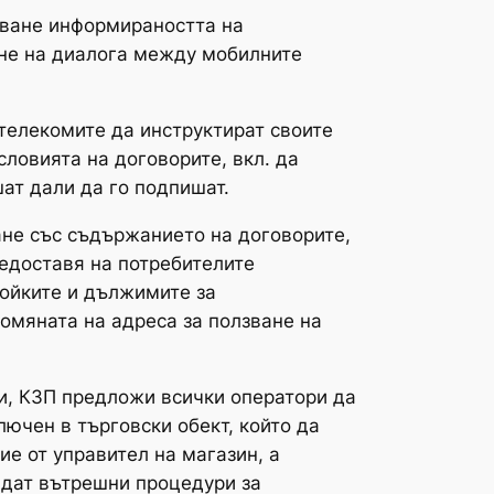
яване информираността на
ване на диалога между мобилните
телекомите да инструктират своите
словията на договорите, вкл. да
шат дали да го подпишат.
ане със съдържанието на договорите,
редоставя на потребителите
ойките и дължимите за
ромяната на адреса за ползване на
и, КЗП предложи всички оператори да
лючен в търговски обект, който да
е от управител на магазин, а
адат вътрешни процедури за