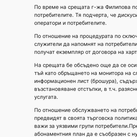
По време на срещата г-жа Филипова п
потребителите. Тя подчерта, че диску
оператори и потребителите.
По отношение на процедурата по сключ
служители да напомнят на потребителит
получат екземпляр от договора на харт
На срещата бе обсъдено още да се оси
тъй като обръщането на монитора на сл
информационен лист (брошура), съдър
възстановяване отстъпки, в т.ч. разяс
услугата.
По отношение обслужването на потреби
предвидят в своята търговска политика
важи за уязвими групи потребители.Пр
абонаментния план да е съобразен с н