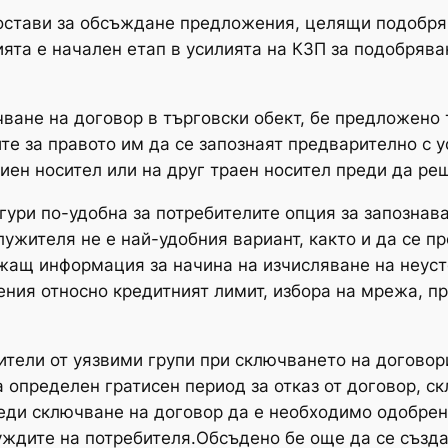
остави за обсъждане предложения, целящи подобр
сията е начален етап в усилията на КЗП за подобря
ване на договор в търговски обект, бе предложено 
е за правото им да се запознаят предварително с у
иен носител или на друг траен носител преди да ре
гури по-удобна за потребителите опция за запознав
ужителя не е най-удобния вариант, както и да се п
жащ информация за начина на изчисляване на неуст
нения относно кредитният лимит, избора на мрежа, п
тели от уязвими групи при сключването на договор
 определен гратисен период за отказ от договор, ск
еди сключване на договор да е необходимо одобрени
уждите на потребителя.Обсъдено бе още да се създ