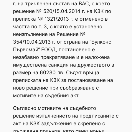
г. на тричленен състав на ВАС, с което
решение № 520/15.04.2014 г. на КЗК по
преписка № 1321/2013 г. е отменено в
частта по т. 3, с която е установено
неизпълнение на Решение №
354/10.04.2013 г. от страна на “Булконс
Първомай“ ЕООД, постановено е
незабавно прекратяване и е наложена
имуществена санкция на дружеството в
размер на 60230 лв. Съдът връща
преписката на КЗК за постановяване на
ново решение при съобразяване с
мотивите на съдебния акт.
Съгласно мотивите на съдебното
решение изпълнението на предписаните с
акт на КЗК задължения е скрепено с
държавна принуда, като санкционни