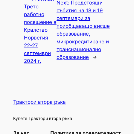
Next:
Предстоящи
Трето
събития на 18 и 19
работно
септември за
посещение в
приобщаващо висше
Кралство
образование,
Норвегия –
микрокредитиране и
22-27
транснационално
септември
образование
→
2024 г.
Трактори втора ръка
Купете Трактори втора ръка
За нас
Политика за поверителност