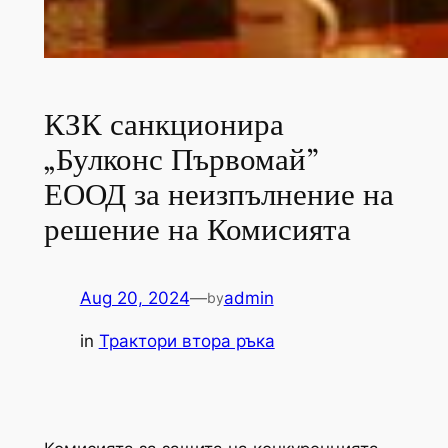
КЗК санкционира
„Булконс Първомай”
ЕООД за неизпълнение на
решение на Комисията
Aug 20, 2024
—
admin
by
in
Трактори втора ръка