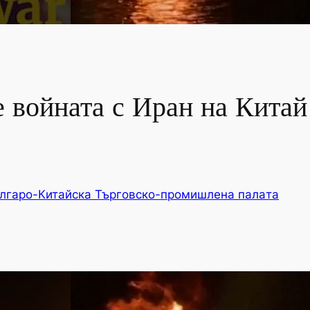
 войната с Иран на Китай
лгаро-Китайска Търговско-промишлена палaта