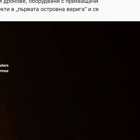
ли дронове, оборудвани с прихващачи
кти в „първата островна верига” и се