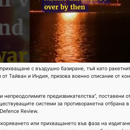
 прихващане с въздушно базиране, тъй като ракетни
 от Тайван и Индия, призова военно списание от ко
чти непреодолимите предизвикателства“, поставени о
ществуващите системи за противоракетна отбрана в 
Defence Review.
 ускоряването или прихващането във фаза на издига