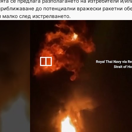
ията се предлага разполагането на изтребители и/и
 приближаване до потенциални вражески ракетни обе
 малко след изстрелването.