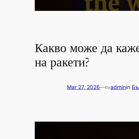
Какво може да каже
на ракети?
Mar 27, 2026
—
admin
in
Бъ
by