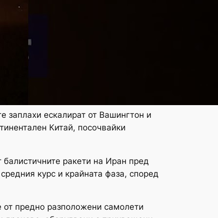
те заплахи ескалират от Вашингтон и
нтинентален Китай, посочвайки
т балистичните ракети на Иран пред
средния курс и крайната фаза, според
не от предно разположени самолети