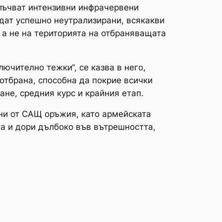
злъчват интензивни инфрачервени
ъдат успешно неутрализирани, всякакви
, а не на територията на отбраняващата
ючително тежки“, се казва в него,
отбрана, способна да покрие всички
не, средния курс и крайния етап.
ни от САЩ оръжия, като армейската
та и дори дълбоко във вътрешността,