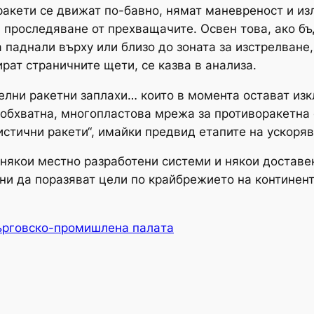
ракети се движат по-бавно, нямат маневреност и и
а проследяване от прехващачите. Освен това, ако б
 паднали върху или близо до зоната за изстрелване
ират страничните щети, се казва в анализа.
елни ракетни заплахи… които в момента остават изкл
обхватна, многопластова мрежа за противоракетна 
стични ракети“, имайки предвид етапите на ускорява
някои местно разработени системи и някои доставе
бни да поразяват цели по крайбрежието на континен
ърговско-промишлена палaта