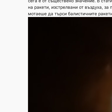
сега е от съществено значение. В стат
на ракети, изстрелвани от въздуха, за
мотаеше да търси балистичните ракети