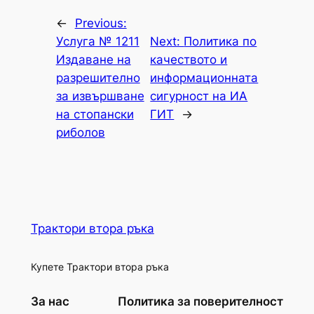
←
Previous:
Услуга № 1211
Next:
Политика по
Издаване на
качеството и
разрешително
информационната
за извършване
сигурност на ИА
на стопански
ГИТ
→
риболов
Трактори втора ръка
Купете Трактори втора ръка
За нас
Политика за поверителност