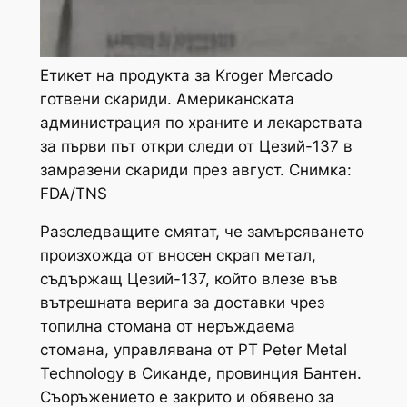
Етикет на продукта за Kroger Mercado
готвени скариди. Американската
администрация по храните и лекарствата
за първи път откри следи от Цезий-137 в
замразени скариди през август. Снимка:
FDA/TNS
Разследващите смятат, че замърсяването
произхожда от вносен скрап метал,
съдържащ Цезий-137, който влезе във
вътрешната верига за доставки чрез
топилна стомана от неръждаема
стомана, управлявана от PT Peter Metal
Technology в Сиканде, провинция Бантен.
Съоръжението е закрито и обявено за