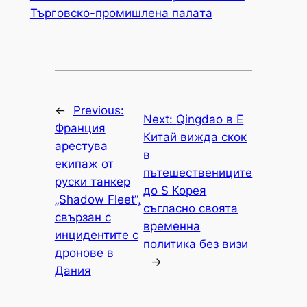
Търговско-промишлена палaта
←
Previous:
Next:
Qingdao в Е
Франция
Китай вижда скок
арестува
в
екипаж от
пътешествениците
руски танкер
до S Корея
„Shadow Fleet“,
съгласно своята
свързан с
временна
инцидентите с
политика без визи
дронове в
→
Дания