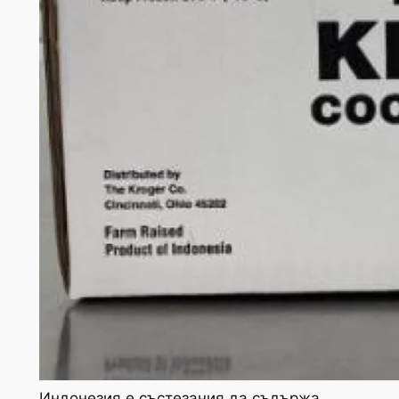
Индонезия е състезания да съдържа