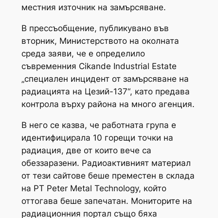
местния източник на замърсяване.
В прессъобщение, публикувано във
вторник, Министерството на околната
среда заяви, че е определило
съвременния Cikande Industrial Estate
„специален инцидент от замърсяване на
радиацията на Цезий-137“, като предава
контрола върху района на много агенция.
В него се казва, че работната група е
идентифицирала 10 горещи точки на
радиация, две от които вече са
обеззаразени. Радиоактивният материал
от тези сайтове беше преместен в склада
на PT Peter Metal Technology, който
оттогава беше запечатан. Мониторите на
радиационния портал също бяха