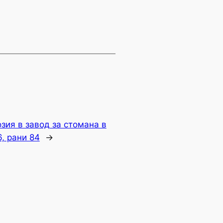
зия в завод за стомана в
6, рани 84
→