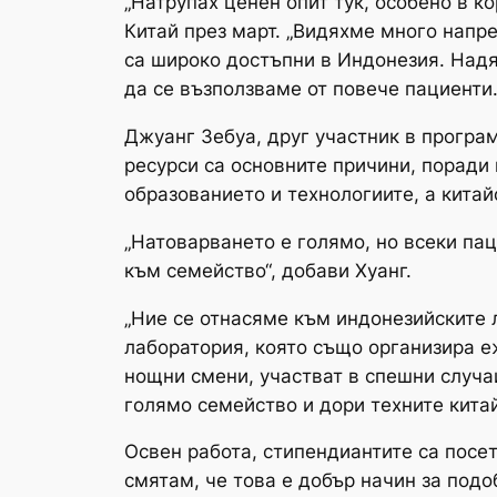
„Натрупах ценен опит тук, особено в к
Китай през март. „Видяхме много напре
са широко достъпни в Индонезия. Надя
да се възползваме от повече пациенти.
Джуанг Зебуа, друг участник в програ
ресурси са основните причини, поради к
образованието и технологиите, а китай
„Натоварването е голямо, но всеки пац
към семейство“, добави Хуанг.
„Ние се отнасяме към индонезийските л
лаборатория, която също организира е
нощни смени, участват в спешни случа
голямо семейство и дори техните кита
Освен работа, стипендиантите са посети
смятам, че това е добър начин за под