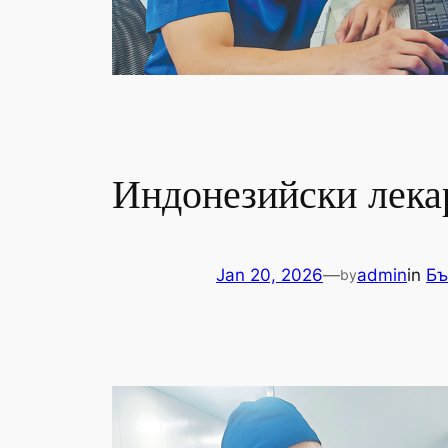
Индонезийски лекар
Jan 20, 2026
—
admin
in
Бъ
by