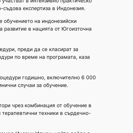
 участват в интензивно практическо
о-съдова експертиза в Индонезия.
не обучението на индонезийски
а развитие в нацията от Югоизточна
дури, преди да се класират за
дури по време на програмата, каза
роцедури годишно, включително 6 000
инични случаи за обучение.
тори чрез комбинация от обучение в
и терапевтични техники в сърдечно-