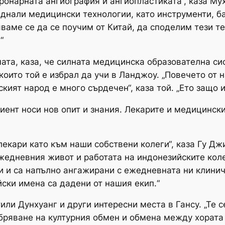
оронарната ангиография и ангиопластиката“, каза М
днали медицински технологии, като инструменти, ба
ваме се да се поучим от Китай, да споделим тези те
“
мата, каза, че силната медицинска образователна с
оито той е избрал да учи в Ланджоу. „Повечето от н
ският народ е много сърдечен“, каза той. „Ето защо 
иент носи нов опит и знания. Лекарите и медицински
екари като към наши собствени колеги“, каза Гу Джи
жедневния живот и работата на индонезийските колег
и и са напълно ангажирани с ежедневната ни клиничн
йски имена са дадени от нашия екип.“
ли Дунхуанг и други интересни места в Гансу. „Те с
обряване на културния обмен и обмена между хората 