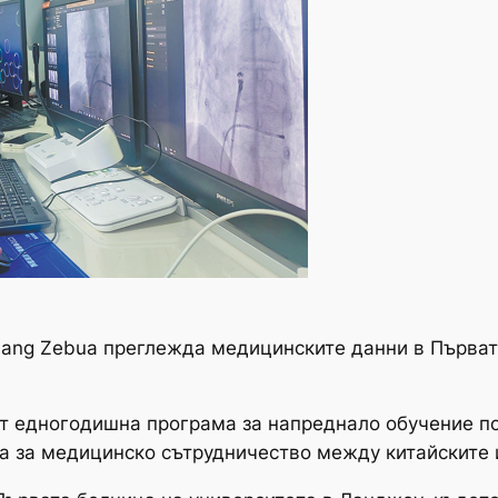
uang Zebua преглежда медицинските данни в Първат
т едногодишна програма за напреднало обучение п
а за медицинско сътрудничество между китайските 