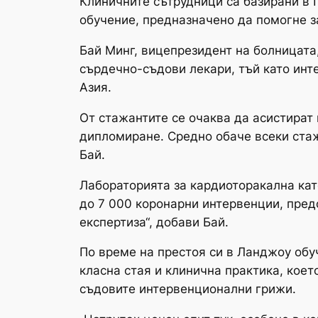
Клиничните сътрудници са базирани в 
обучение, предназначено да помогне з
Бай Минг, вицепрезидент на болницата,
сърдечно-съдови лекари, тъй като инт
Азия.
От стажантите се очаква да асистират
дипломиране. Средно обаче всеки стаж
Бай.
Лабораторията за кардиоторакална ка
до 7 000 коронарни интервенции, пред
експертиза“, добави Бай.
По време на престоя си в Ланджоу обу
класна стая и клинична практика, кое
съдовите интервенционални грижи.