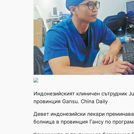
Индонезийският клиничен сътрудник J
провинция Gansu. China Daily
Девет индонезийски лекари преминава
болница в провинция Гансу по програм