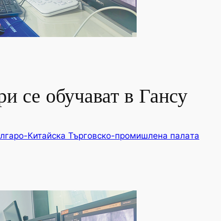
и се обучават в Гансу
лгаро-Китайска Търговско-промишлена палaта