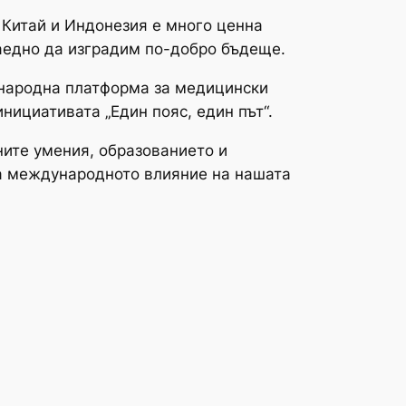
 Китай и Индонезия е много ценна
аедно да изградим по-добро бъдеще.
народна платформа за медицински
нициативата „Един пояс, един път“.
чните умения, образованието и
а международното влияние на нашата