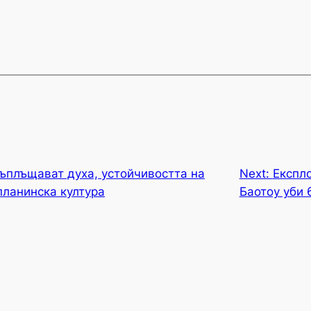
ъплъщават духа, устойчивостта на
Next:
Експло
планинска култура
Баотоу уби 