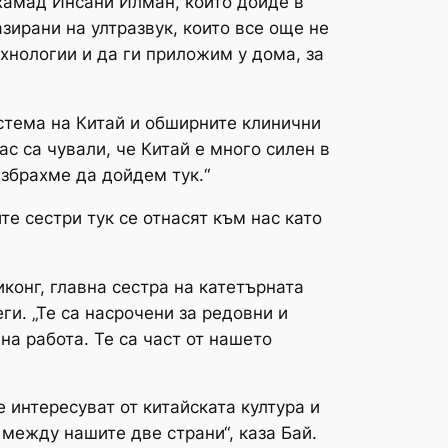
ухамад Инсани Илман, който дойде в
зирани на ултразвук, които все още не
хнологии и да ги приложим у дома, за
истема на Китай и обширните клинични
ас са чували, че Китай е много силен в
избрахме да дойдем тук.“
те сестри тук се отнасят към нас като
конг, главна сестра на катетърната
и. „Те са насрочени за редовни и
а работа. Те са част от нашето
е интересуват от китайската култура и
между нашите две страни“, каза Бай.