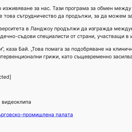
 изживяване за нас. Тази програма за обмен между
е това сътрудничество да продължи, за да можем з
иверситета в Ланджоу продължи да изгражда между
дечно-съдови специалисти от страни, участващи в и
ни“, каза Бай. „Това помага за подобряване на клини
нтервенционални грижи, като същевременно засилв
cted]
е видеоклипа
ърговско-промишлена палaта