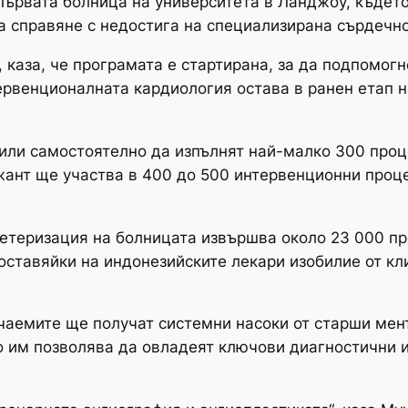
Първата болница на университета в Ланджоу, където
а справяне с недостига на специализирана сърдечн
 каза, че програмата е стартирана, за да подпомог
ервенционалната кардиология остава в ранен етап н
 или самостоятелно да изпълнят най-малко 300 проце
ант ще участва в 400 до 500 интервенционни проце
тетеризация на болницата извършва около 23 000 п
оставяйки на индонезийските лекари изобилие от кл
чаемите ще получат системни насоки от старши мен
то им позволява да овладеят ключови диагностични 