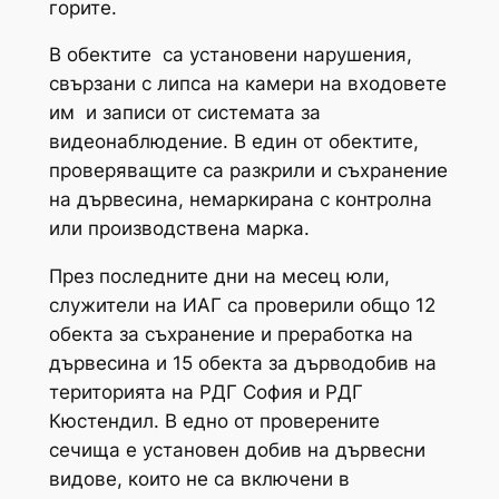
горите.
В обектите са установени нарушения,
свързани с липса на камери на входовете
им и записи от системата за
видеонаблюдение. В един от обектите,
проверяващите са разкрили и съхранение
на дървесина, немаркирана с контролна
или производствена марка.
През последните дни на месец юли,
служители на ИАГ са проверили общо 12
обекта за съхранение и преработка на
дървесина и 15 обекта за дърводобив на
територията на РДГ София и РДГ
Кюстендил. В едно от проверените
сечища е установен добив на дървесни
видове, които не са включени в