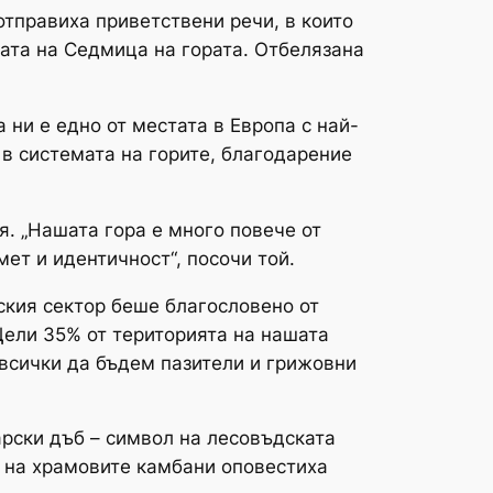
тправиха приветствени речи, в които
ата на Седмица на гората. Отбелязана
 ни е едно от местата в Европа с най-
 в системата на горите, благодарение
. „Нашата гора е много повече от
ет и идентичност“, посочи той.
ския сектор беше благословено от
Цели 35% от територията на нашата
а всички да бъдем пазители и грижовни
рски дъб – символ на лесовъдската
ът на храмовите камбани оповестиха