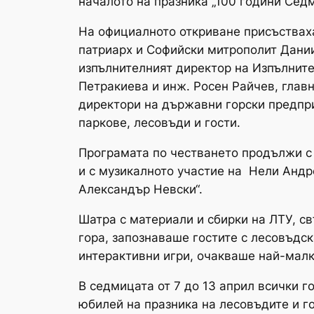
началото на празника „100 години Седм
На официалното откриване присъствах
патриарх и Софийски митрополит Дании
изпълнителният директор на Изпълните
Петракиева и инж. Росен Райчев, глав
директори на държавни горски предпри
паркове, лесовъди и гости.
Програмата по честването продължи с 
и с музикалното участие на Нели Андр
Александър Невски“.
Шатра с материали и сбирки на ЛТУ, с
гора, запознаваше гостите с лесовъдск
интерактивни игри, очакваше най-мал
В седмицата от 7 до 13 април всички 
юбилей на празника на лесовъдите и г