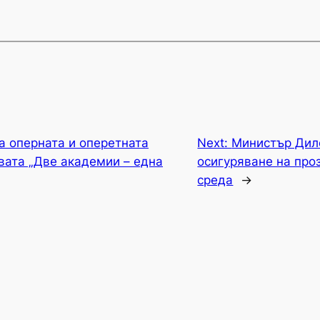
а оперната и оперетната
Next:
Министър Дило
вата „Две академии – една
осигуряване на про
среда
→