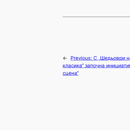
←
Previous:
С „Шедьоври н
класика“ започна инициати
сцена“