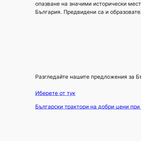
опазване на значими исторически места
България. Предвидени са и образовате
Разгледайте нашите предложения за Б
Иберете от тук
Български трактори на добри цени при