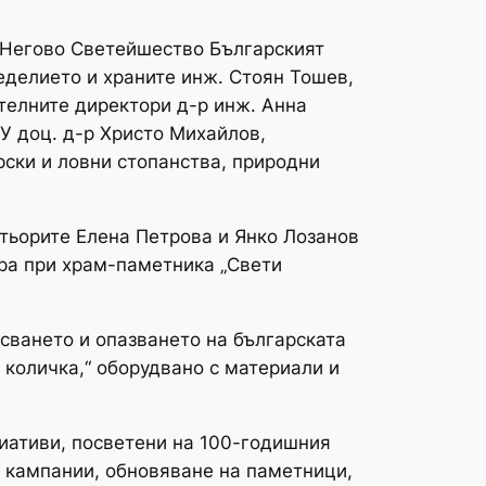
 Негово Светейшество Българският
еделието и храните инж. Стоян Тошев,
телните директори д-р инж. Анна
У доц. д-р Христо Михайлов,
ски и ловни стопанства, природни
тьорите Елена Петрова и Янко Лозанов
ора при храм-паметника „Свети
сването и опазването на българската
 количка,“ оборудвано с материали и
циативи, посветени на 100-годишния
и кампании, обновяване на паметници,