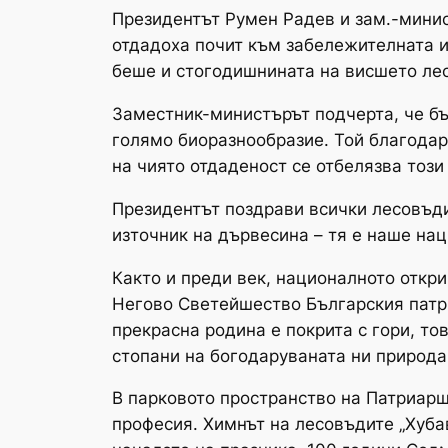
Президентът Румен Радев и зам.-минис
отдадоха почит към забележителната и
беше и стогодишнината на висшето лес
Заместник-министърът подчерта, че бъл
голямо биоразнообразие. Той благодар
на чиято отдаденост се отбелязва тоз
Президентът поздрави всички лесовъди
източник на дървесина – тя е наше нац
Както и преди век, националното откр
Негово Светейшество Българския патр
прекрасна родина е покрита с гори, то
стопани на богодаруваната ни природа
В парковото пространство на Патриарш
професия. Химнът на лесовъдите „Хубав