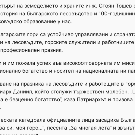
търът на земеделието и храните инж. Стоян Тошев о
стория на българското лесовъдство и 100-годишнин
овъдско образование у нас.
гарските гори са устойчиво управлявани и страната
и на лесовъдите, горските служители и работниците
и професионален празник.
 и им пожела успех във високоотговорната им мисия
ионално богатство и носител на националната ни пам
иване на празника на лесовъдите и работещите в гор
иарх Даниил, който отслужи тържествен молебен. „
ва е безценно богатство“, каза Патриархът и призов
.
еската катедрала официалните лица засадиха Бълга
а си, моя горо…“, песента „За многая лета“ и звън