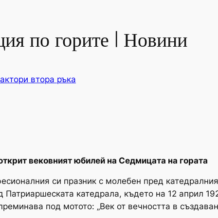
ия по горите | Новини
актори втора ръка
открит вековният юбилей на Седмицата на гората
есионалния си празник с молебен пред катедралния
 Патриаршеската катедрала, където на 12 април 1925
 преминава под мотото: „Век от вечността в създаван