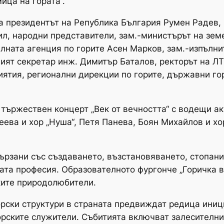
ица на гората“.
а президентът на Република България Румен Радев,
л, народни представители, зам.-министърът на зем
лната агенция по горите Асен Марков, зам.-изпълни
ният секретар инж. Димитър Баталов, ректорът на ЛТ
ятия, регионални дирекции по горите, държавни гор
тържествен концерт „Век от вечността“ с водещи ак
еева и хор „Нуша“, Петя Панева, Боян Михайлов и х
вързани със създаването, възстановяването, стопани
ата професия. Образователното фургонче „Горичка в
ките природолюбители.
горски структури в страната предвиждат редица ини
орските служители. Събитията включват залесителн