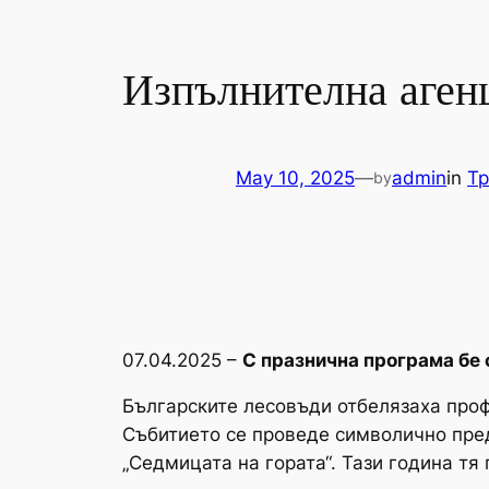
Изпълнителна агенц
May 10, 2025
—
admin
in
Тр
by
07.04.2025 –
С празнична програма бе 
Българските лесовъди отбелязаха проф
Събитието се проведе символично пред
„Седмицата на гората“. Тази година тя