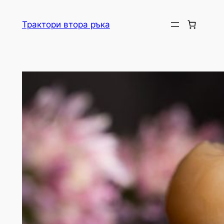
Skip
to
Трактори втора ръка
content