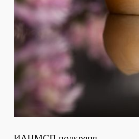
ИАНМСП подкрепя