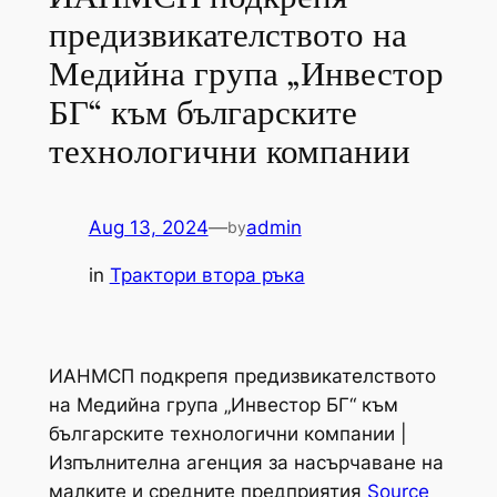
предизвикателството на
Медийна група „Инвестор
БГ“ към българските
технологични компании
Aug 13, 2024
—
admin
by
in
Трактори втора ръка
ИАНМСП подкрепя предизвикателството
на Медийна група „Инвестор БГ“ към
българските технологични компании |
Изпълнителна агенция за насърчаване на
малките и средните предприятия
Source