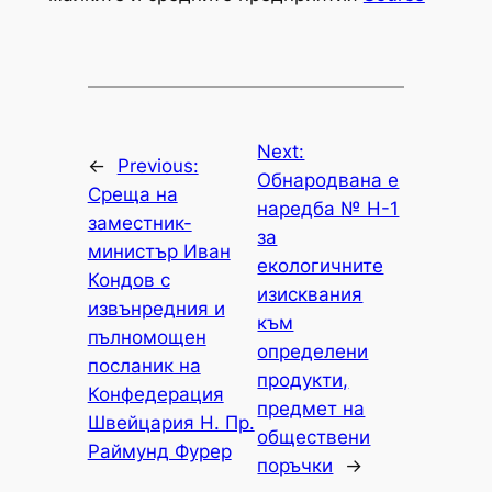
Next:
←
Previous:
Обнародвана е
Среща на
наредба № Н-1
заместник-
за
министър Иван
екологичните
Кондов с
изисквания
извънредния и
към
пълномощен
определени
посланик на
продукти,
Конфедерация
предмет на
Швейцария Н. Пр.
обществени
Раймунд Фурер
поръчки
→