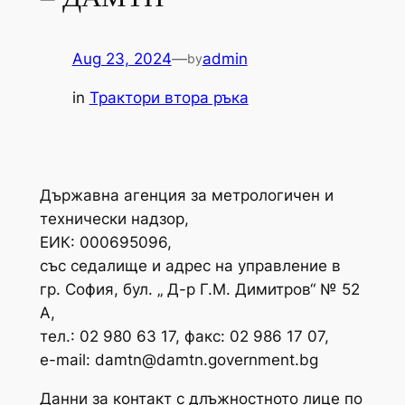
Aug 23, 2024
—
admin
by
in
Трактори втора ръка
Държавна агенция за метрологичен и
технически надзор,
ЕИК: 000695096,
със седалище и адрес на управление в
гр. София, бул. „ Д-р Г.М. Димитров“ № 52
А,
тел.: 02 980 63 17, факс: 02 986 17 07,
e-mail:
damtn@damtn.government.bg
Данни за контакт с длъжностното лице по