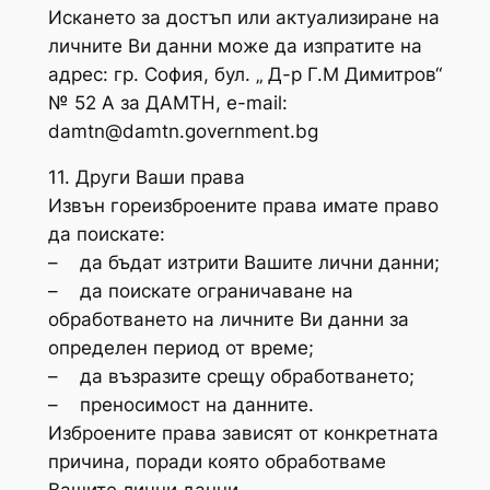
Искането за достъп или актуализиране на
личните Ви данни може да изпратите на
адрес: гр. София, бул. „ Д-р Г.М Димитров“
№ 52 А за ДАМТН, e-mail:
damtn@damtn.government.bg
11. Други Ваши права
Извън гореизброените права имате право
да поискате:
– да бъдат изтрити Вашите лични данни;
– да поискате ограничаване на
обработването на личните Ви данни за
определен период от време;
– да възразите срещу обработването;
– преносимост на данните.
Изброените права зависят от конкретната
причина, поради която обработваме