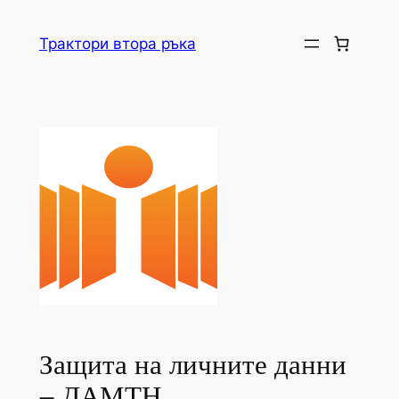
Skip
to
Трактори втора ръка
content
Защита на личните данни
– ДАМТН