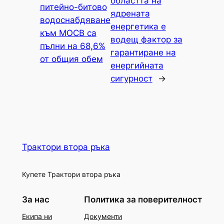
областта на
питейно-битово
ядрената
водоснабдяване
енергетика е
към МОСВ са
водещ фактор за
пълни на 68,6%
гарантиране на
от общия обем
енергийната
сигурност
→
Трактори втора ръка
Купете Трактори втора ръка
За нас
Политика за поверителност
Екипа ни
Документи