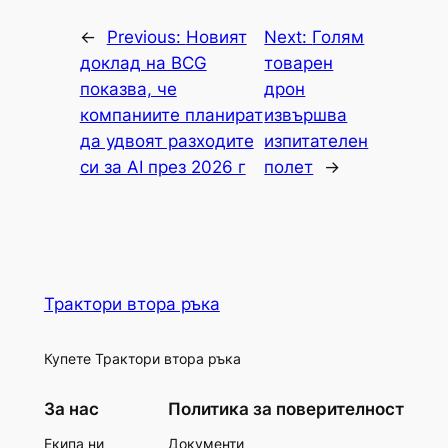
←
Previous:
Новият
Next:
Голям
доклад на BCG
товарен
показва, че
дрон
компаниите планират
извършва
да удвоят разходите
изпитателен
си за AI през 2026 г
полет
→
Трактори втора ръка
Купете Трактори втора ръка
За нас
Политика за поверителност
Екипа ни
Документи