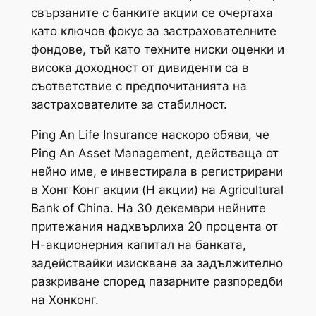
свързаните с банките акции се очертаха
като ключов фокус за застрахователните
фондове, тъй като техните ниски оценки и
висока доходност от дивиденти са в
съответствие с предпочитанията на
застрахователите за стабилност.
Ping An Life Insurance наскоро обяви, че
Ping An Asset Management, действаща от
нейно име, е инвестирала в регистрирани
в Хонг Конг акции (H акции) на Agricultural
Bank of China. На 30 декември нейните
притежания надхвърлиха 20 процента от
Н-акционерния капитал на банката,
задействайки изискване за задължително
разкриване според пазарните разпоредби
на Хонконг.