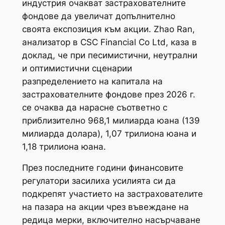
индустрия очакват застрахователните
фондове да увеличат допълнително
своята експозиция към акции. Zhao Ran,
анализатор в CSC Financial Co Ltd, каза в
доклад, че при песимистични, неутрални
и оптимистични сценарии
разпределението на капитала на
застрахователните фондове през 2026 г.
се очаква да нарасне съответно с
приблизително 968,1 милиарда юана (139
милиарда долара), 1,07 трилиона юана и
1,18 трилиона юана.
През последните години финансовите
регулатори засилиха усилията си да
подкрепят участието на застрахователите
на пазара на акции чрез въвеждане на
редица мерки, включително насърчаване