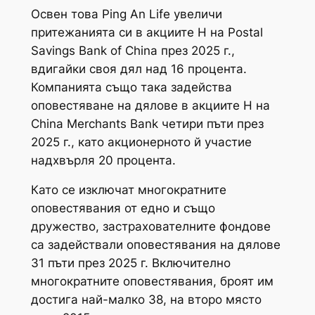
Освен това Ping An Life увеличи
притежанията си в акциите H на Postal
Savings Bank of China през 2025 г.,
вдигайки своя дял над 16 процента.
Компанията също така задейства
оповестяване на дялове в акциите H на
China Merchants Bank четири пъти през
2025 г., като акционерното й участие
надхвърля 20 процента.
Като се изключат многократните
оповестявания от едно и също
дружество, застрахователните фондове
са задействали оповестявания на дялове
31 пъти през 2025 г. Включително
многократните оповестявания, броят им
достига най-малко 38, на второ място