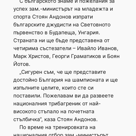
С българското знаме и пожелания за
успех зам.-министърът на младежта и
спорта Стоян Андонов изпрати
българските джудисти на Световното
първенство в Будапеща, Унгария.
Страната ни ще бъде представена от
четирима състезатели – Ивайло Иванов,
Марк Христов, Георги Граматиков и Боян
Йотов.
„Сигурен съм, че ще представите
достойно България на шампионата и ще
изпълните целите, които сте си
поставили. Пожелавам ви да развеете
националния трибагреник от най-
високото стъпало на почетната
стълбичка“, каза Стоян Андонов.
По време на тренировката на
националния отбор зам.-министърът