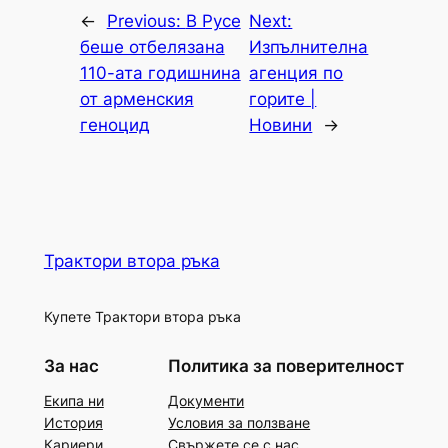
←
Previous:
В Русе
Next:
беше отбелязана
Изпълнителна
110-ата годишнина
агенция по
от арменския
горите |
геноцид
Новини
→
Трактори втора ръка
Купете Трактори втора ръка
За нас
Политика за поверителност
Екипа ни
Документи
История
Условия за ползване
Кариери
Свържете се с нас