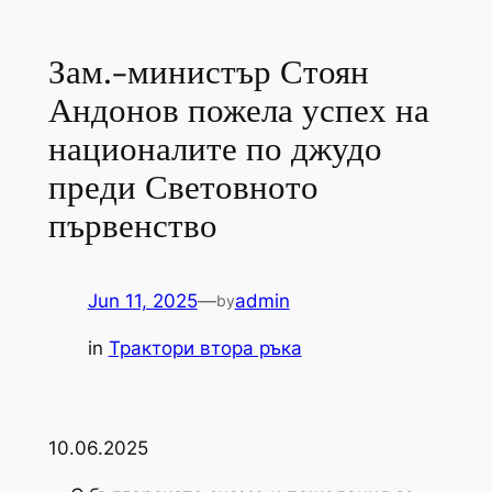
Зам.-министър Стоян
Андонов пожела успех на
националите по джудо
преди Световното
първенство
Jun 11, 2025
—
admin
by
in
Трактори втора ръка
10.06.2025