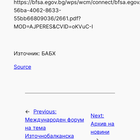
https://bfsa.egov.bg/wps/wcm/connect/bfsa.ego
56ba-4062-8633-
55bb66809036/2661.pdf?
MOD=AJPERES&CVID=oKVuC-I
Източник: БАБХ
Source
←
Previous:
Next:
Международен форум
Архив на
на тема
новини
Източнобалканска
→