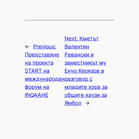
Next:
Кметът
←
Previous:
Валентин
Представяне
Ревански и
на проекта
заместникът му
START на
Енчо Керязов в
международен
разговор с
форум на
младите хора за
INQAAHE
общите каузи за
Ямбол
→