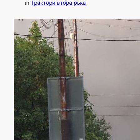
in
Трактори втора ръка