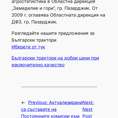
агростатистика в Областна дирекция
„Земеделие и гори”, гр. Пазарджик. От
2009 г. оглавява Областната дирекция на
ДФЗ, гр. Пазарджик.
Разгледайте нашите предложения за
Български трактори
Иберете от тук
Български трактори на добри цени при
изключително качество
←
Previous:
Актуализирани
Next:
са съставите на
Next
Постоянните комисии към
Post