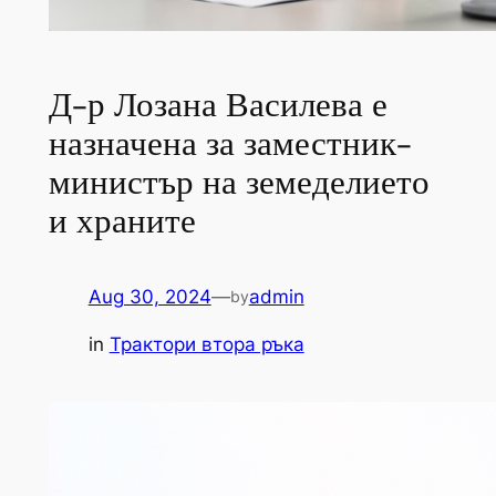
Д-р Лозана Василева е
назначена за заместник-
министър на земеделието
и храните
Aug 30, 2024
—
admin
by
in
Трактори втора ръка