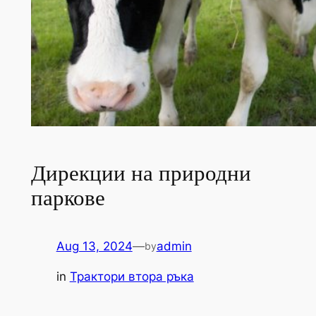
Дирекции на природни
паркове
Aug 13, 2024
—
admin
by
in
Трактори втора ръка