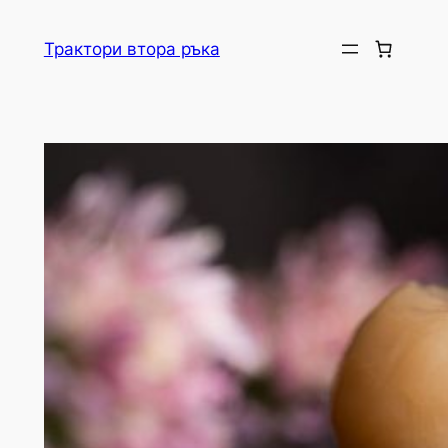
Skip
to
Трактори втора ръка
content