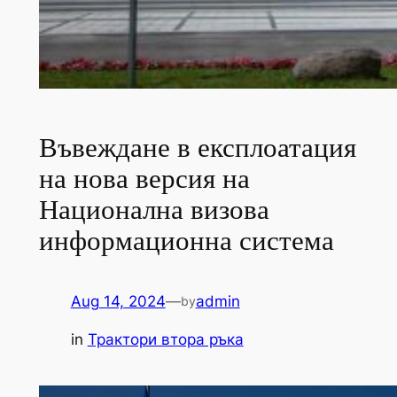
Въвеждане в експлоатация
на нова версия на
Национална визова
информационна система
Aug 14, 2024
—
admin
by
in
Трактори втора ръка