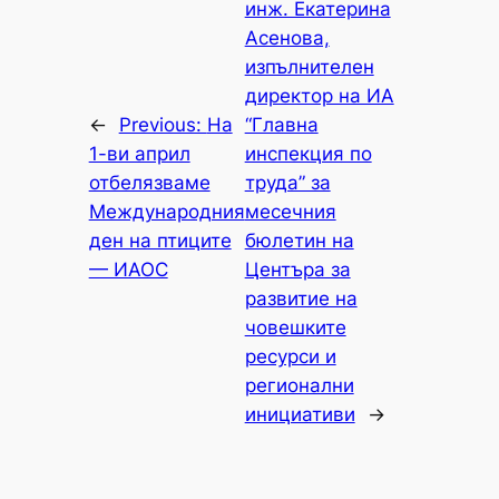
инж. Екатерина
Асенова,
изпълнителен
директор на ИА
←
Previous:
На
“Главна
1-ви април
инспекция по
отбелязваме
труда” за
Международния
месечния
ден на птиците
бюлетин на
— ИАОС
Центъра за
развитие на
човешките
ресурси и
регионални
инициативи
→