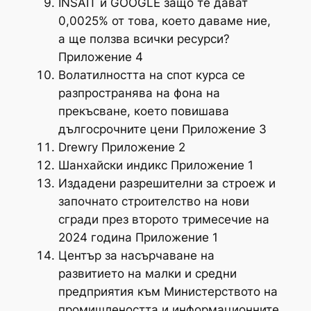
INSAIT и GOOGLE защо те дават
0,0025% от това, което даваме ние,
а ще ползва всички ресурси?
Приложение 4
Волатилността на спот курса се
разпространява на фона на
прекъсване, което повишава
дългосрочните цени Приложение 3
Drewry Приложение 2
Шанхайски индикс Приложение 1
Издадени разрешителни за строеж и
започнато строителство на нови
сгради през второто тримесечие на
2024 година Приложение 1
Център за насърчаване на
развитието на малки и средни
предприятия към Министерството на
промишлеността и информационните