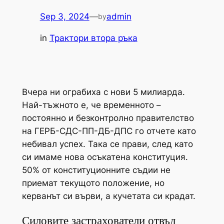
Sep 3, 2024
—
admin
by
in
Трактори втора ръка
Вчера ни ограбиха с нови 5 милиарда.
Най-тъжното е, че временното –
постоянно и безконтролно правителство
на ГЕРБ-СДС-ПП-ДБ-ДПС го отчете като
небивал успех. Така се прави, след като
си имаме нова осъкатена конституция.
50% от конституционните съдии не
приемат текущото положение, но
керванът си върви, а кучетата си крадат.
Силовите застрахователи отвъд