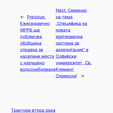
Next:
Семинар
←
Previous:
на тема
Ежеседмично
„Специфика на
МРРБ ще
новата
публикува
критериална
обобщена
система за
справка за
акредитация” в
населени места
Софийски
с нарушено
университет „Св.
водоснабдяване
Климент
Охридски“
→
Трактори втора ръка