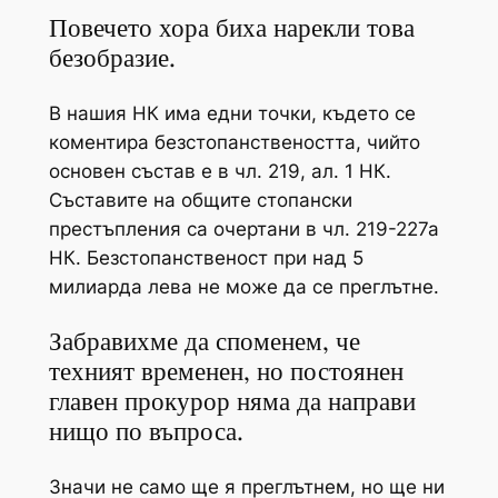
Повечето хора биха нарекли това
безобразие.
В нашия НК има едни точки, където се
коментира безстопанствеността, чийто
основен състав е в чл. 219, ал. 1 НК.
Съставите на общите стопански
престъпления са очертани в чл. 219-227а
НК. Безстопанственост при над 5
милиарда лева не може да се преглътне.
Забравихме да споменем, че
техният временен, но постоянен
главен прокурор няма да направи
нищо по въпроса.
Значи не само ще я преглътнем, но ще ни