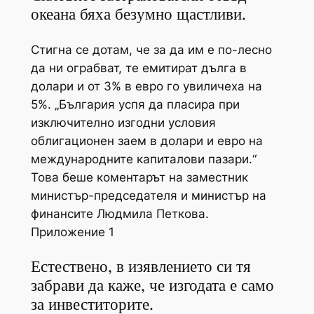
океана бяха безумно щастливи.
Стигна се дотам, че за да им е по-лесно
да ни ограбват, те емитират дълга в
долари и от 3% в евро го увиличеха на
5%.
„България успя да пласира при
изключително изгодни условия
облигационен заем в долари и евро на
международните капиталови пазари.“
Това беше коментарът на заместник
министър-председателя и министър на
финансите Людмила Петкова.
Приложение 1
Естествено, в изявлението си тя
забрави да каже, че изгодата е само
за инвеститорите.