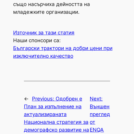
също насърчиха дейността на
младежките организации.
Източник за тази статия
Наши спонсори са:
Български трактори на добри цени при
изключително качество
←
Previous:
Одобрен е
Next:
План за изпълнение на
Външен
актуализираната
преглед
Национална стратегия за
от
демографско развитие на
ENQA