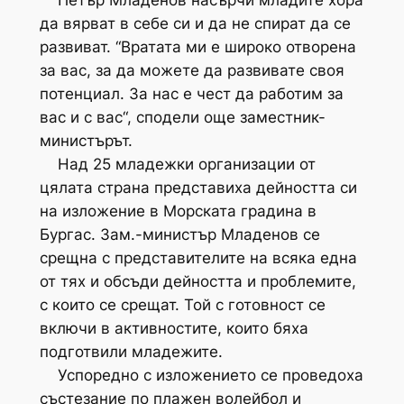
Петър Младенов насърчи младите хора
да вярват в себе си и да не спират да се
развиват. “Вратата ми е широко отворена
за вас, за да можете да развивате своя
потенциал. За нас е чест да работим за
вас и с вас“, сподели още заместник-
министърът.
Над 25 младежки организации от
цялата страна представиха дейността си
на изложение в Морската градина в
Бургас. Зам.-министър Младенов се
срещна с представителите на всяка една
от тях и обсъди дейността и проблемите,
с които се срещат. Той с готовност се
включи в активностите, които бяха
подготвили младежите.
Успоредно с изложението се проведоха
състезание по плажен волейбол и