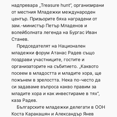
надпревара „Treasure hunt”, организирани
от местния Младежки международен
център. Призьорите бяха наградени от
зам.-министър Петър Младенов и
волейболната легенда на Бургас Иван
Станев.
Председателят на Национален
младежки форум Атанас Радев също
поздрави участниците, гостите и
организаторите на събитието. „Каквото
посеем в младостта и младите хора, ще
пожънем в зрелостта. Нека по-често да
си задаваме въпроса какво правим за
младите хора и как инвестираме в тях“,
каза Радев.
Българските младежки делегати в ООН
Коста Каракашян и Александър Янев