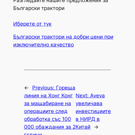
Разгледайте нашите предложения за
Български трактори
Иберете от тук
Български трактори на добри цени при
изключително качество
←
Previous:
Гореща
линия на Хонг Конг
Next:
Aveva
за мащабиране на
увеличава
операциите след
инвестициите
обработка със 100
в НИРД в
000 обаждания за 2
Китай
→
години