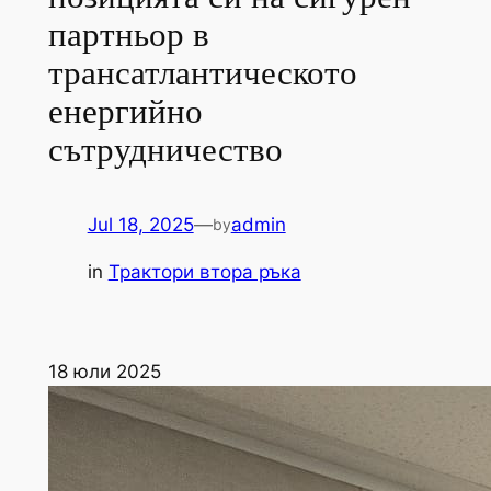
партньор в
трансатлантическото
енергийно
сътрудничество
Jul 18, 2025
—
admin
by
in
Трактори втора ръка
18 юли 2025