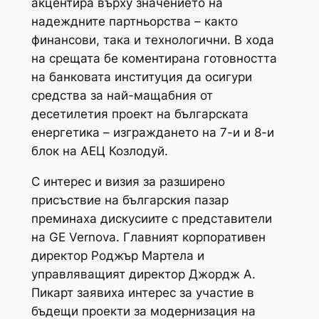
акцентира върху значението на
надеждните партньорства – както
финансови, така и технологични. В хода
на срещата бе коментирана готовността
на банковата институция да осигури
средства за най-мащабния от
десетилетия проект на българската
енергетика – изграждането на 7-и и 8-и
блок на АЕЦ Козлодуй.
С интерес и визия за разширено
присъствие на българския пазар
преминаха дискусиите с представители
на GE Vernova. Главният корпоративен
директор Роджър Мартела и
управляващият директор Джордж А.
Пикарт заявиха интерес за участие в
бъдещи проекти за модернизация на