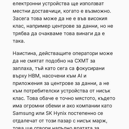
електронни устройства ще използват
местни доставчици, когато е възможно.
Засега това може да не е във високия
клас, например центрове за данни, но не
трябва да очакваме това винаги да е
така.
Наистина, действащите оператори може
да не смятат подобно на CXMT за
заплаха, тъй като сега са фокусирани
върху HBM, насочени към AI и
приложения за центрове за данни, а не
към потребителски устройства от нисък
клас. Това обаче е точно мястото, където
има огромни обеми и ако компании като
Samsung или SK Hynix постепенно се
отдалечат от този пазар с нисък марж,
това ще отвори напълно вратата за