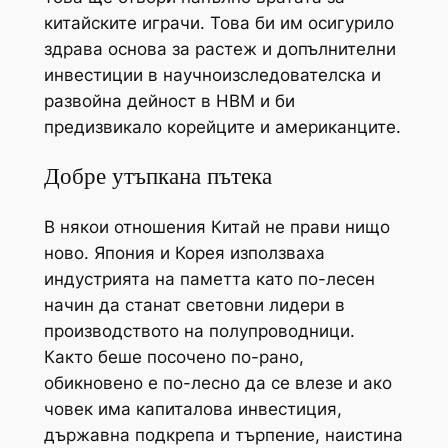
китайските играчи. Това би им осигурило
здрава основа за растеж и допълнителни
инвестиции в научноизследователска и
развойна дейност в HBM и би
предизвикало корейците и американците.
Добре утъпкана пътека
В някои отношения Китай не прави нищо
ново. Япония и Корея използваха
индустрията на паметта като по-лесен
начин да станат световни лидери в
производството на полупроводници.
Както беше посочено по-рано,
обикновено е по-лесно да се влезе и ако
човек има капиталова инвестиция,
държавна подкрепа и търпение, наистина