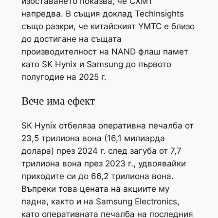
изоставането показва, че CXMT
напредва. В същия доклад TechInsights
също разкри, че китайският YMTC е близо
до достигане на същата
производителност на NAND флаш памет
като SK Hynix и Samsung до първото
полугодие на 2025 г.
Вече има ефект
SK Hynix отбеляза оперативна печалба от
23,5 трилиона вона (16,1 милиарда
долара) през 2024 г. след загуба от 7,7
трилиона вона през 2023 г., удвоявайки
приходите си до 66,2 трилиона вона.
Въпреки това цената на акциите му
падна, както и на Samsung Electronics,
като оперативната печалба на последния