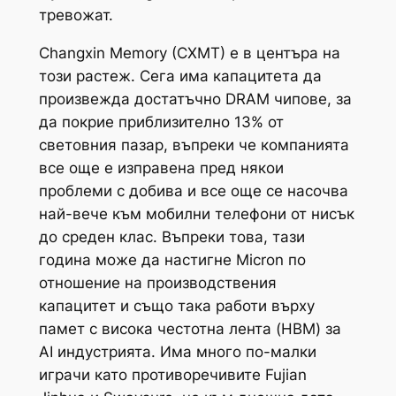
тревожат.
Changxin Memory (CXMT) е в центъра на
този растеж. Сега има капацитета да
произвежда достатъчно DRAM чипове, за
да покрие приблизително 13% от
световния пазар, въпреки че компанията
все още е изправена пред някои
проблеми с добива и все още се насочва
най-вече към мобилни телефони от нисък
до среден клас. Въпреки това, тази
година може да настигне Micron по
отношение на производствения
капацитет и също така работи върху
памет с висока честотна лента (HBM) за
AI индустрията. Има много по-малки
играчи като противоречивите Fujian