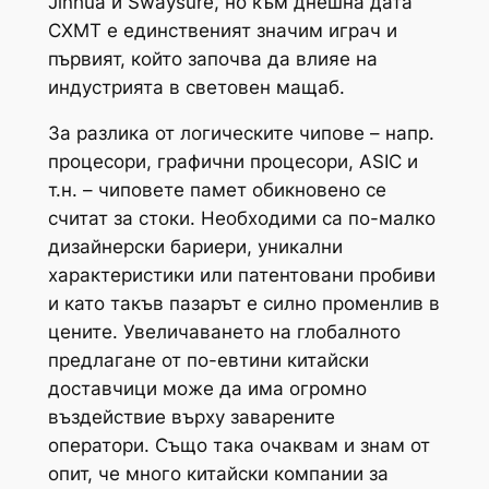
Jinhua и Swaysure, но към днешна дата
CXMT е единственият значим играч и
първият, който започва да влияе на
индустрията в световен мащаб.
За разлика от логическите чипове – напр.
процесори, графични процесори, ASIC и
т.н. – чиповете памет обикновено се
считат за стоки. Необходими са по-малко
дизайнерски бариери, уникални
характеристики или патентовани пробиви
и като такъв пазарът е силно променлив в
цените. Увеличаването на глобалното
предлагане от по-евтини китайски
доставчици може да има огромно
въздействие върху заварените
оператори. Също така очаквам и знам от
опит, че много китайски компании за