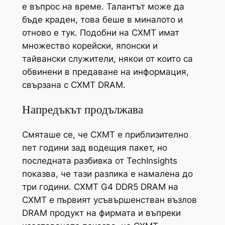
е въпрос на време. Талантът може да
бъде краден, това беше в миналото и
отново е тук. Подобни на CXMT имат
множество корейски, японски и
тайвански служители, някои от които са
обвинени в предаване на информация,
свързана с CXMT DRAM.
Напредъкът продължава
Смяташе се, че CXMT е приблизително
пет години зад водещия пакет, но
последната разбивка от TechInsights
показва, че тази разлика е намалена до
три години. CXMT G4 DDR5 DRAM на
CXMT е първият усъвършенстван възлов
DRAM продукт на фирмата и въпреки