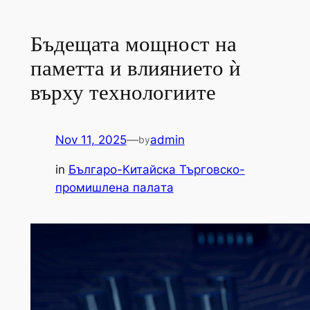
Бъдещата мощност на
паметта и влиянието ѝ
върху технологиите
Nov 11, 2025
—
admin
by
in
Българо-Китайска Търговско-
промишлена палaта