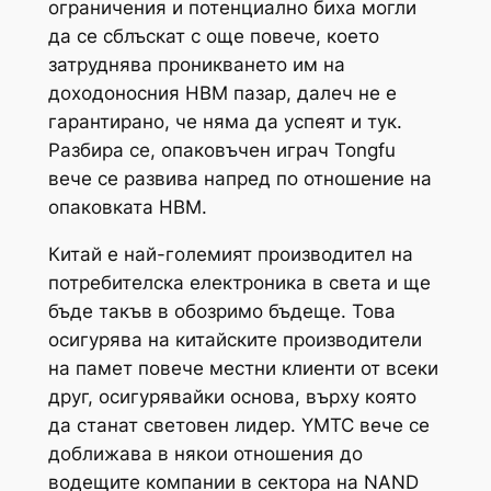
ограничения и потенциално биха могли
да се сблъскат с още повече, което
затруднява проникването им на
доходоносния HBM пазар, далеч не е
гарантирано, че няма да успеят и тук.
Разбира се, опаковъчен играч Tongfu
вече се развива напред по отношение на
опаковката HBM.
Китай е най-големият производител на
потребителска електроника в света и ще
бъде такъв в обозримо бъдеще. Това
осигурява на китайските производители
на памет повече местни клиенти от всеки
друг, осигурявайки основа, върху която
да станат световен лидер. YMTC вече се
доближава в някои отношения до
водещите компании в сектора на NAND