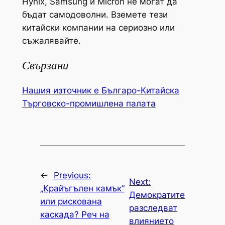
Hynix, Samsung и Micron не могат да
бъдат самодоволни. Вземете тези
китайски компании на сериозно или
съжалявайте.
Свързани
Нашия източник е Българо-Китайска
Търговско-промишлена палaта
←
Previous:
Next:
„Крайъгълен камък“
Демократите
или рискована
разследват
каскада? Реч на
влиянието