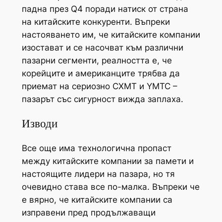
падна през Q4 поради натиск от страна
на китайските конкуренти. Въпреки
настояването им, че китайските компании
изостават и се насочват към различни
пазарни сегменти, реалността е, че
корейците и американците трябва да
приемат на сериозно CXMT и YMTC –
пазарът със сигурност вижда заплаха.
Изводи
Все още има технологична пропаст
между китайските компании за памети и
настоящите лидери на пазара, но тя
очевидно става все по-малка. Въпреки че
е вярно, че китайските компании са
изправени пред продължаващи