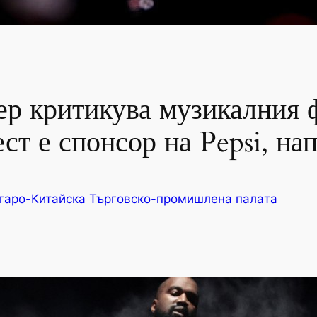
ер критикува музикалния 
ест е спонсор на Pepsi, на
гаро-Китайска Търговско-промишлена палaта