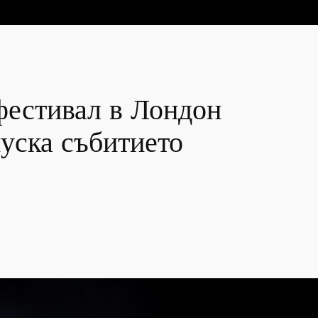
фестивал в Лондон
пуска събитието