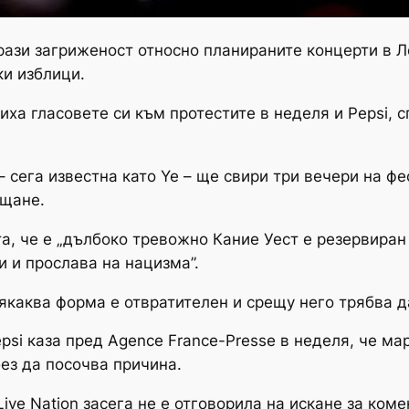
рази загриженост относно планираните концерти в 
ки изблици.
ха гласовете си към протестите в неделя и Pepsi, с
 сега известна като Ye – ще свири три вечери на фе
ъщане.
а, че е „дълбоко тревожно Кание Уест е резервиран 
 и прослава на нацизма”.
сякаква форма е отвратителен и срещу него трябва д
psi каза пред Agence France-Presse в неделя, че ма
 без да посочва причина.
ve Nation засега не е отговорила на искане за коме