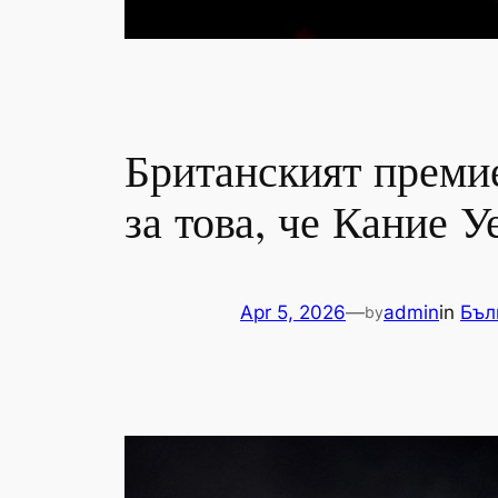
Британският преми
за това, че Кание У
Apr 5, 2026
—
admin
in
Бъл
by