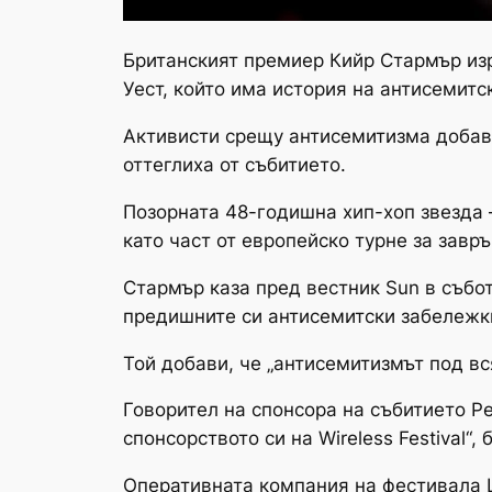
Британският премиер Кийр Стармър из
Уест, който има история на антисемитс
Активисти срещу антисемитизма добави
оттеглиха от събитието.
Позорната 48-годишна хип-хоп звезда –
като част от европейско турне за завр
Стармър каза пред вестник Sun в събот
предишните си антисемитски забележки
Той добави, че „антисемитизмът под в
Говорител на спонсора на събитието Pe
спонсорството си на Wireless Festival“,
Оперативната компания на фестивала Li