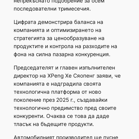
непрекъснато подобрение за осем
последователни тримесечия.
Цифрата демонстрира баланса на
компанията и оптимизирането на
стратегията за ценообразуване на
продуктите и контрола на разходите на
фона на силна пазарна конкуренция.
Председателят и главен изпълнителен
директор на XPeng Хе Сяопенг заяви, че
компанията е надградила своята
технологична платформа от ново
поколение през 2025 г., създавайки
технологично предимство пред своите
конкуренти. Очаква се това да даде
тласък на бъдещите продукти.
Автомобилният производител ще пусне