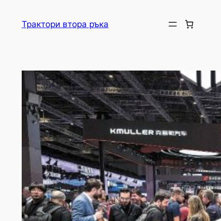
Skip
to
Трактори втора ръка
content