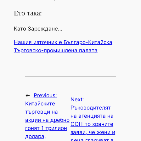
Ето така:
Като Зареждане…
Нашия източник е Българо-Китайска
Търговско-промишлена палaта
←
Previous:
Next:
Китайските
Ръководителят
търговци на
на агенцията на
акции на дребно
ООН по храните
гонят 1 трилион
заяви, че жени и
долара,
деца гладуват в