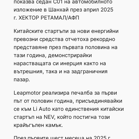
показва седан C01 на автомобилното
изложение в Шанхай през април 2025
г. ХЕКТОР РЕТАМАЛ/АФП
Китайските стартъпи за нови енергийни
превозни средства отчетоха рекордно
представяне през първата половина на
тази година, демонстрирайки
нарастващата си инерция както на
вътрешния, така и на задграничния
пазар.
Leapmotor реализира печалба за първи
път от половин година, присъединявайки
се към Li Auto като единствения китайски
стартъп на NEV, който постигна този
крайъгълен камък.
През първите шест месеца на 2025 г.