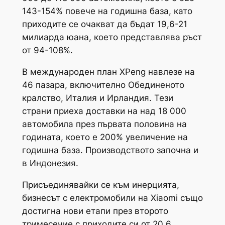
143-154% повече на годишна база, като
приходите се очакват да бъдат 19,6-21
милиарда юана, което представлява ръст
от 94-108%.
В международен план XPeng навлезе на
46 пазара, включително Обединеното
кралство, Италия и Ирландия. Тези
страни приеха доставки на над 18 000
автомобила през първата половина на
годината, което е 200% увеличение на
годишна база. Производството започна и
в Индонезия.
Присъединявайки се към инерцията,
бизнесът с електромобили на Xiaomi също
достигна нови етапи през второто
тримесечие с приходите си от 20,6