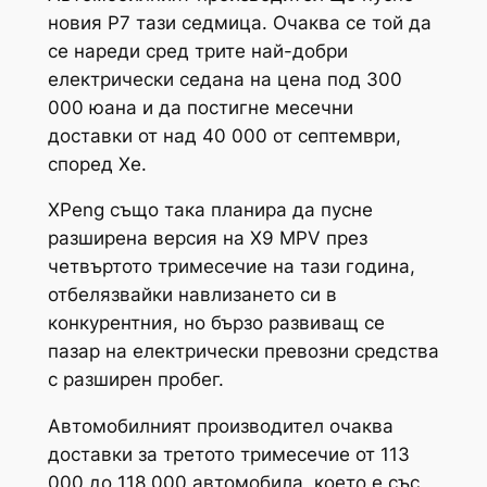
новия P7 тази седмица. Очаква се той да
се нареди сред трите най-добри
електрически седана на цена под 300
000 юана и да постигне месечни
доставки от над 40 000 от септември,
според Хе.
XPeng също така планира да пусне
разширена версия на X9 MPV през
четвъртото тримесечие на тази година,
отбелязвайки навлизането си в
конкурентния, но бързо развиващ се
пазар на електрически превозни средства
с разширен пробег.
Автомобилният производител очаква
доставки за третото тримесечие от 113
000 до 118 000 автомобила, което е със