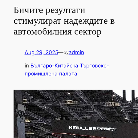
Бичите резултати
стимулират надеждите в
автомобилния сектор
Aug 29, 2025
—
admin
by
in
Българо-Китайска Търговско-
промишлена палaта