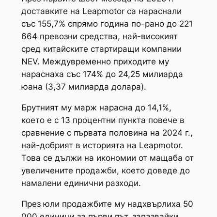
доставките на Leapmotor са нараснали
със 155,7% спрямо година по-рано до 221
664 превозни средства, най-високият
сред китайските стартиращи компании
NEV. Междувременно приходите му
нараснаха със 174% до 24,25 милиарда
юана (3,37 милиарда долара).
Брутният му марж нарасна до 14,1%,
което е с 13 процентни пункта повече в
сравнение с първата половина на 2024 г.,
най-добрият в историята на Leapmotor.
Това се дължи на икономии от мащаба от
увеличените продажби, което доведе до
намалени единични разходи.
През юли продажбите му надхвърлиха 50
000 единици за първи път, запазвайки