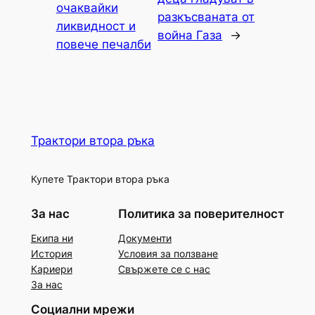
очаквайки
разкъсваната от
ликвидност и
война Газа
→
повече печалби
Трактори втора ръка
Купете Трактори втора ръка
За нас
Политика за поверителност
Екипа ни
Документи
История
Условия за ползване
Кариери
Свържете се с нас
За нас
Социални мрежи