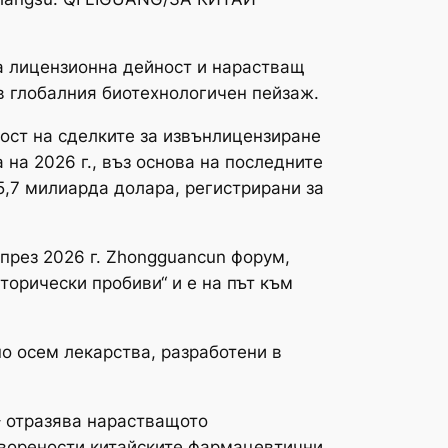
на лицензионна дейност и нарастващ
в глобалния биотехнологичен пейзаж.
ост на сделките за извънлицензиране
на 2026 г., въз основа на последните
5,7 милиарда долара, регистрирани за
през 2026 г. Zhongguancun форум,
торически пробиви“ и е на път към
о осем лекарства, разработени в
– отразява нарастващото
оворености китайските фармацевтични