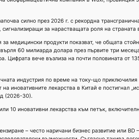
апочва силно през 2026 г. с рекордна трансгранич
, сигнализиращи за нарастващата роля на страната 
за медицински продукти показват, че общата стойн
върля 60 милиарда долара през първите три месеца 
ра. Цифрата вече възлиза на почти половината от 13
чната индустрия по време на току-що приключилия 
т на иновативните лекарства в Китай е постигнал „ис
д (2026-30).
или 10 иновативни лекарства към петък, включителн
ензиране – често наричани бизнес развитие или BD 
зследователски възможности. Съгласно такива дог