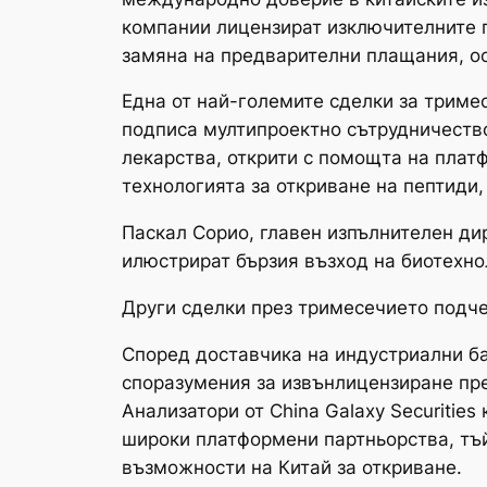
компании лицензират изключителните п
замяна на предварителни плащания, ос
Една от най-големите сделки за тримес
подписа мултипроектно сътрудничество
лекарства, открити с помощта на плат
технологията за откриване на пептиди,
Паскал Сорио, главен изпълнителен дир
илюстрират бързия възход на биотехно
Други сделки през тримесечието подч
Според доставчика на индустриални ба
споразумения за извънлицензиране през
Анализатори от China Galaxy Securities
широки платформени партньорства, тъй
възможности на Китай за откриване.