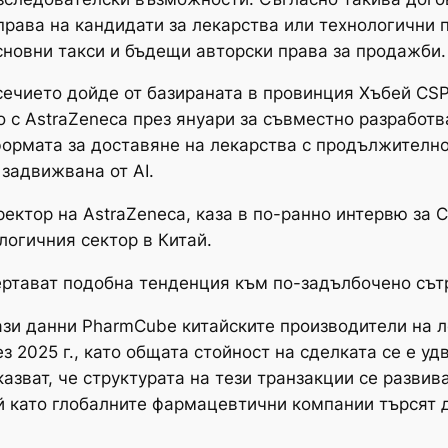
рава на кандидати за лекарства или технологични 
новни такси и бъдещи авторски права за продажби.
ечието дойде от базираната в провинция Хъбей CSPC
 с AstraZeneca през януари за съвместно разработ
формата за доставяне на лекарства с продължителн
 задвижвана от AI.
ектор на AstraZeneca, каза в по-ранно интервю за C
логичния сектор в Китай.
ертават подобна тенденция към по-задълбочено сът
зи данни PharmCube китайските производители на л
 2025 г., като общата стойност на сделката се е уд
 казват, че структурата на тези транзакции се разви
 като глобалните фармацевтични компании търсят д