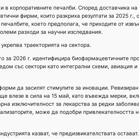
 и в корпоративните печалби. Според доставчика на 
тични фирми, които разкриха резултати за 2025 г., 
 печалбите, което предполага, че приходите от изв
големи разходи за научни изследвания.
укрепва траекторията на сектора.
то за 2026 г. идентифицира биофармацевтичните пр
редом със сектори като интегрални схеми, авиация и
форми да засилят стимулите за иновации. Ревизиран 
 ще влезе в сила на 15 май, като въвежда мерки, в
рна изключителност за лекарства за редки заболяв
нализаторите, може да подобри привлекателността н
ндустрията казват, че предизвикателствата остават.