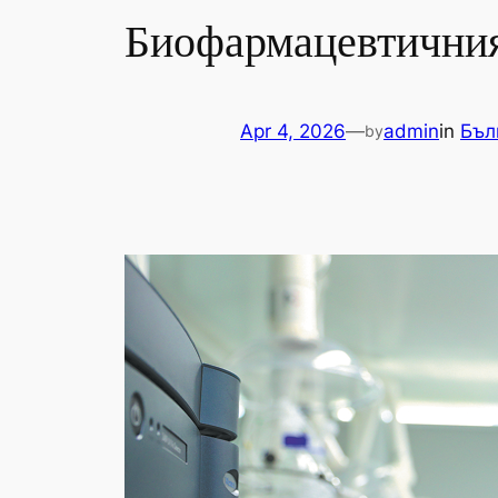
Биофармацевтичния
Apr 4, 2026
—
admin
in
Бъл
by