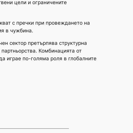
твени цели и ограничените
скват с пречки при провеждането на
я в чужбина.
ичен сектор претърпява структурна
и партньорства. Комбинацията от
да играе по-голяма роля в глобалните