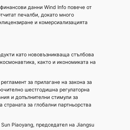
финансови данни Wind Info повече от
отчитат печалби, докато много
ънлицензиране и комерсиализацията
одукти като нововъзникваща стълбова
 космонавтика, както и икономиката на
регламент за прилагане на закона за
ключително шестгодишна регулаторна
ания и допълнителни стимули за
а страната за глобални партньорства
 Sun Piaoyang, председател на Jiangsu