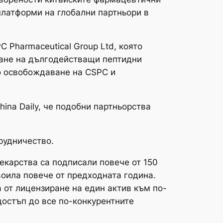
платформи на глобални партньори в
 Pharmaceutical Group Ltd, която
ване на дългодействащи пептидни
о освобождаване на CSPC и
hina Daily, че подобни партньорства
рудничество.
екарства са подписали повече от 150
воила повече от предходната година.
ва от лицензиране на един актив към по-
остъп до все по-конкурентните