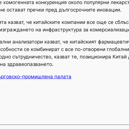
 че хомогенната конкуренция около популярни лекарс
не остават пречки пред дългосрочните иновации.
та казват, че китайските компании все още се сблъ
изграждането на инфраструктура за комерсиализаци
иални анализатори казват, че китайският фармацевт
особности се комбинират с все по-отворени глобалн
дно сътрудничество, казват те, позиционира Китай 
на здравеопазването.
ърговско-промишлена палaта