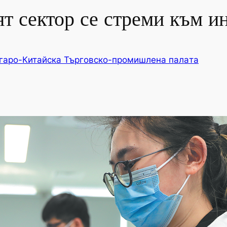
т сектор се стреми към и
гаро-Китайска Търговско-промишлена палaта