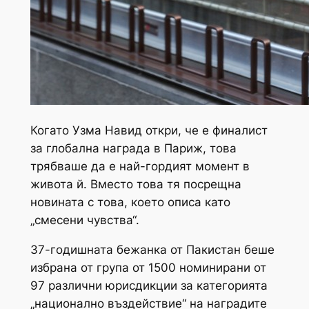
Когато Узма Навид откри, че е финалист
за глобална награда в Париж, това
трябваше да е най-гордият момент в
живота й. Вместо това тя посрещна
новината с това, което описа като
„смесени чувства“.
37-годишната бежанка от Пакистан беше
избрана от група от 1500 номинирани от
97 различни юрисдикции за категорията
„национално въздействие“ на наградите