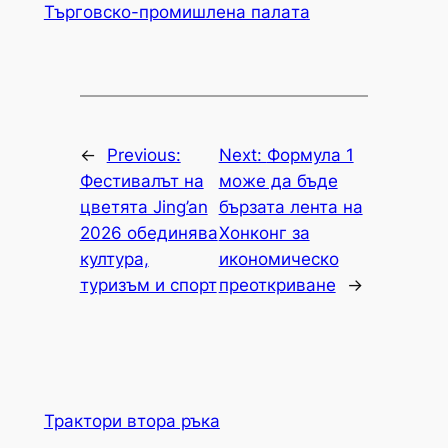
Търговско-промишлена палaта
←
Previous:
Next:
Формула 1
Фестивалът на
може да бъде
цветята Jing’an
бързата лента на
2026 обединява
Хонконг за
култура,
икономическо
туризъм и спорт
преоткриване
→
Трактори втора ръка