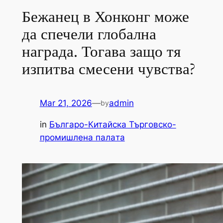
Бежанец в Хонконг може
да спечели глобална
награда. Тогава защо тя
изпитва смесени чувства?
Mar 21, 2026
—
admin
by
in
Българо-Китайска Търговско-
промишлена палaта