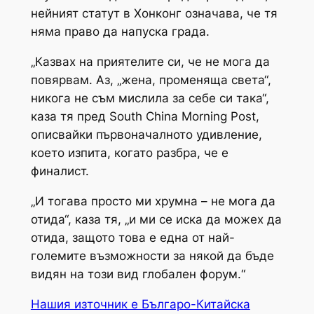
нейният статут в Хонконг означава, че тя
няма право да напуска града.
„Казвах на приятелите си, че не мога да
повярвам. Аз, „жена, променяща света“,
никога не съм мислила за себе си така“,
каза тя пред South China Morning Post,
описвайки първоначалното удивление,
което изпита, когато разбра, че е
финалист.
„И тогава просто ми хрумна – не мога да
отида“, каза тя, „и ми се иска да можех да
отида, защото това е една от най-
големите възможности за някой да бъде
видян на този вид глобален форум.“
Нашия източник е Българо-Китайска