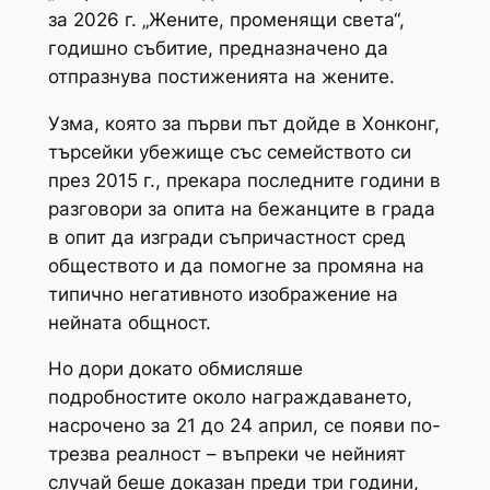
за 2026 г. „Жените, променящи света“,
годишно събитие, предназначено да
отпразнува постиженията на жените.
Узма, която за първи път дойде в Хонконг,
търсейки убежище със семейството си
през 2015 г., прекара последните години в
разговори за опита на бежанците в града
в опит да изгради съпричастност сред
обществото и да помогне за промяна на
типично негативното изображение на
нейната общност.
Но дори докато обмисляше
подробностите около награждаването,
насрочено за 21 до 24 април, се появи по-
трезва реалност – въпреки че нейният
случай беше доказан преди три години,