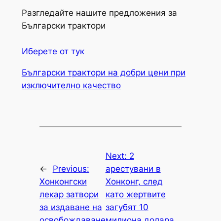
Разгледайте нашите предложения за
Български трактори
Иберете от тук
Български трактори на добри цени при
изключително качество
Next:
2
←
Previous:
арестувани в
Хонконгски
Хонконг, след
лекар затвори
като жертвите
за издаване на
загубят 10
освобождаване
милиона долара