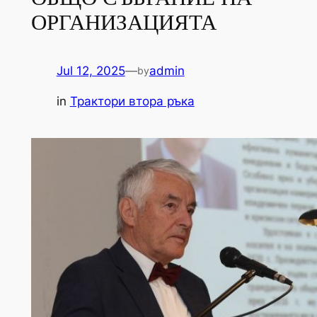
ОРГАНИЗАЦИЯТА
Jul 12, 2025
—
admin
by
in
Трактори втора ръка