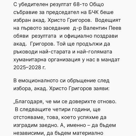
С убедителен резултат 68-то Общо
събравие за председател на БЧК беше
избран акад. Христо Григоров. Водещият
на първото заседание д-р Валентин Пеев
обяви резултата и официално поздрави
акад. Григоров. Той ще продължи да
ръководи най-старата и най-голямата
хуманитарна организация у нас в мандат
2025–2028 г.
В емоционалното си обръщение след
избора, акад. Христо Григоров заяви:
„Благодаря, че ми се доверихте отново.
В следващите четири години, ще
отстояваме, това, което успяхме да
изградим заедно. А, именно – да бъдем
независими, да бъдем материално